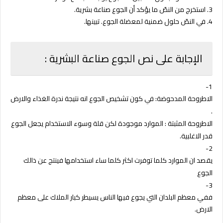
3. استخرج من النصّ ما يؤكد أن الجوع صناعة بشرية.
4. في النصّ حلول ضمنية لمعضلة الجوع. تبينها.
الإجابة على نص الجوع صناعة البشرية :
1-
الاطروحة المدحوضة: في كون تشخيص ا
لجوع انه نتيجة ندرة الغذاء و
الارض
.
الاطروحة المثبتة : الموارد موجودة لكن قلة وسوء الاستخدام يجعل الجوع
قدر
الاغلبية
.
2-
يقصد ان الموارد كلما توفرت اكثر كلما ساء
استخدامها فينتج عن ذالك
الجوع
3-
ففي معظم البلدان التي يجوع فيها
الناس يسيطر كبار الملاك على معظم
ا
لارض.