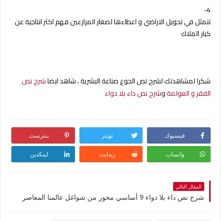
4-
تتمثل في تحويل الاراضي و اعطاءها
لصغار المزارعين فهم اكثر انتاجية عن
كبار
الملاك
شكرا لمشاهدتك لشرح نص الجوع صناعة البشرية ، شاهد ايضا
شرح نص
الفقر و العولمة
و
شرح نص داء بلا دواء
فيسبوك
تويتر
بنترست
واتساب
ريدايت
لينكدين
المقال التالي
شرح نص داء بلا دواء 9 أساسي محور من شواغل عالمنا المعاصر